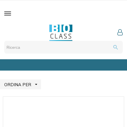
search

ORDINA PER