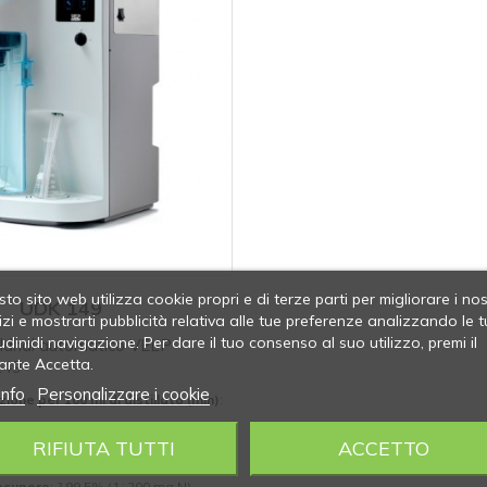
to sito web utilizza cookie propri e di terze parti per migliorare i nos
UDK 149
izi e mostrarti pubblicità relativa alle tue preferenze analizzando le t
udinidi navigazione. Per dare il tuo consenso al suo utilizzo, premi il
jeldhal automatico VELP
ante Accetta.
149
info
Personalizzare i cookie
zione per 100 ml di distillato (min)
:
zione (mg N)
: 0,04 ÷ 220
RIFIUTA TUTTI
ACCETTO
 (RDS) ? 1%
recupero
: ? 99,5% (1÷200 mg N)