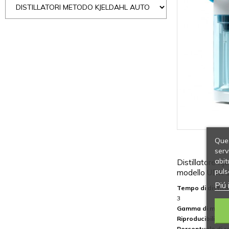
Ques
serv
abit
Distillatore K
puls
modello UDK 
Piú 
Tempo di distilla
3
Gamma di misura
Riproducibilità
:
Percentuale di 