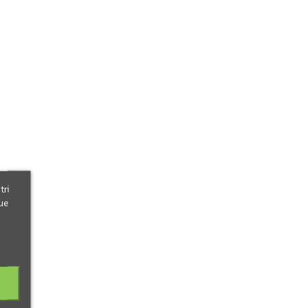
tri
ue