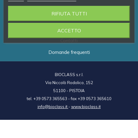
RIFIUTA TUTTI
Prodotti
Brand
ACCETTO
Contatti
Domande frequenti
BIOCLASS s.r.l.
Via Niccolò Rodolico, 152
51100 - PISTOIA
tel. +39 0573 365563 - fax +39 0573 365610
info@bioclass.it
-
www.bioclass.it