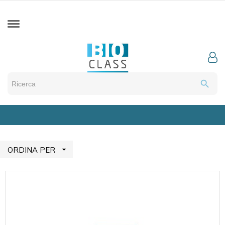
search

ORDINA PER