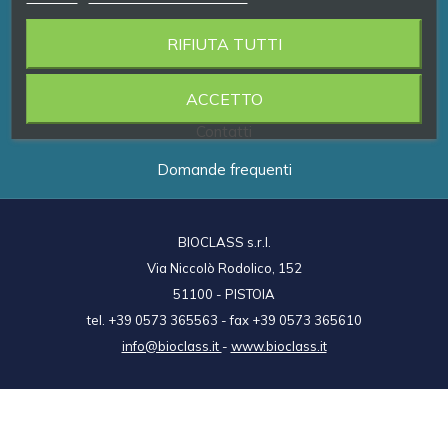
RIFIUTA TUTTI
Prodotti
Brand
ACCETTO
Contatti
Domande frequenti
BIOCLASS s.r.l.
Via Niccolò Rodolico, 152
51100 - PISTOIA
tel. +39 0573 365563 - fax +39 0573 365610
info@bioclass.it
-
www.bioclass.it