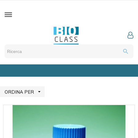
search

ORDINA PER