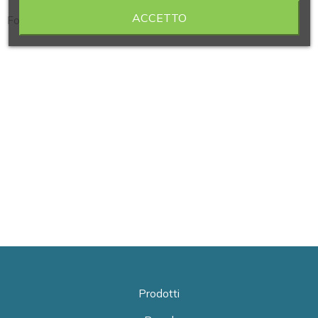
ACCETTO
Forbici taglia punti sutura, garze in confezione 5 pezzi
Prodotti