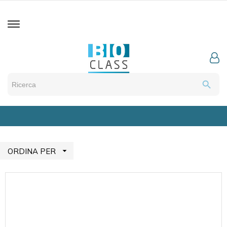
search

ORDINA PER