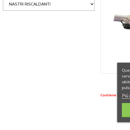
Ques
serv
abit
puls
Piú 
Contiene 5 artico