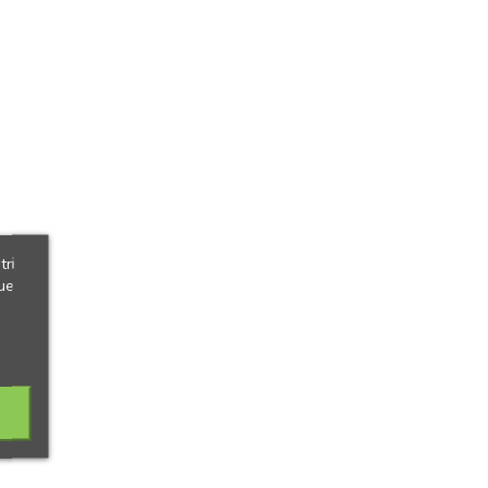
tri
ue