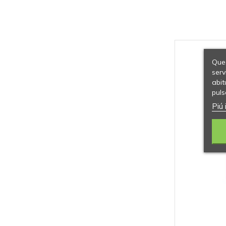
Ques
serv
abit
puls
Piú 