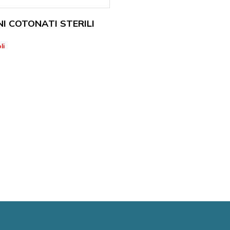
I COTONATI STERILI
li