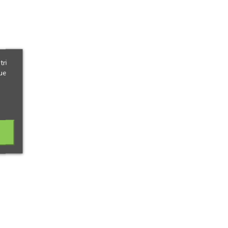
tri
ue