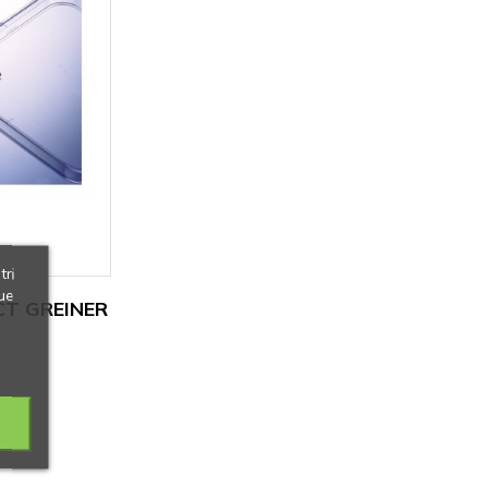
tri
ue
CT GREINER