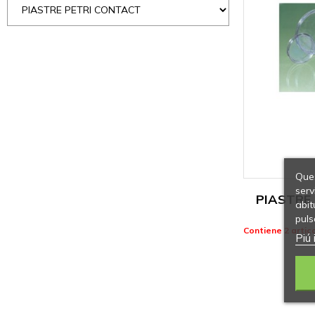
Ques
serv
PIASTRE
abit
puls
Contiene 2 artico
Piú 