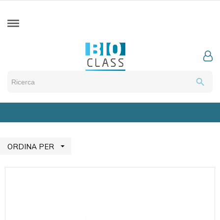
search

ORDINA PER