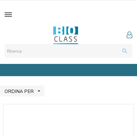
search

ORDINA PER