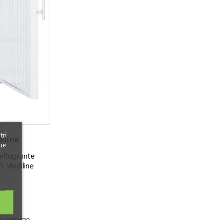
tri
iline
ue
deflagrante
R Mediline
+8
24 ore
00x615x820