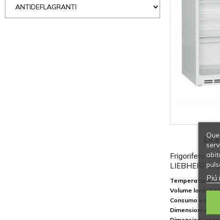
Ques
LKe
serv
abit
Frigorifero da 
puls
LIEBHERR Med
Piú 
Temperatura di e
Volume lordo/util
Consumo energe
Dimensioni este
Dimensioni inte