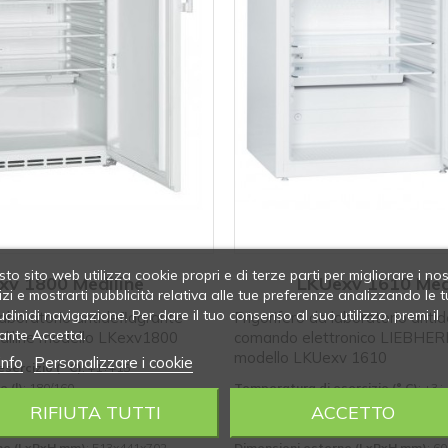
to sito web utilizza cookie propri e di terze parti per migliorare i nos
xv 1800 Mediline
LKUexv 1610 Med
izi e mostrarti pubblicità relativa alle tue preferenze analizzando le t
udinidi navigazione. Per dare il tuo consenso al suo utilizzo, premi il
laboratorio antideflagrante
Frigorifero da laboratorio anti
ante Accetta.
iline modello LKexv1800
comando elettronico LIEBHER
modello LKUexv 1610
info
Personalizzare i cookie
sercizio (° C)
: +1÷+15
e (l)
: 180/160
Temperatura di esercizio (° C)
: +3÷
tico (Kwh)
: 0,89 in 24 ore
Volume lordo/utile (l)
: 141/130
RIFIUTA TUTTI
ACCETTO
rne (LxPxH mm)
: 600x600x860
Consumo energetico (Kwh)
: 0,9 in 
rne (LxPxH mm)
: 513x441x702
Dimensioni esterne (LxPxH mm)
: 6