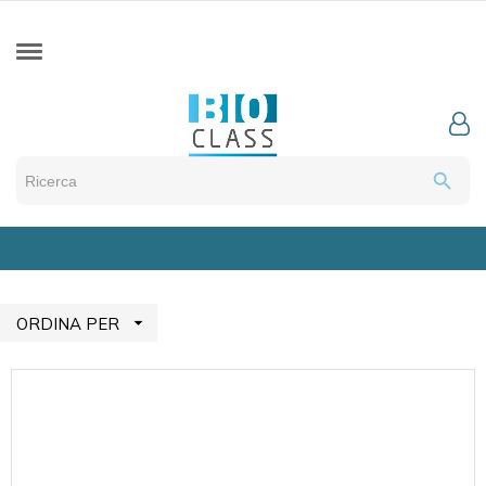
search

ORDINA PER