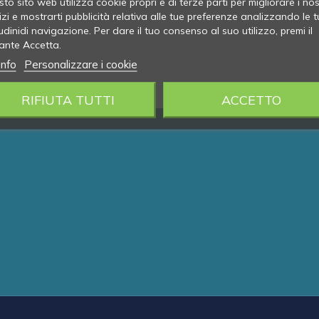
to sito web utilizza cookie propri e di terze parti per migliorare i nos
izi e mostrarti pubblicità relativa alle tue preferenze analizzando le t
udinidi navigazione. Per dare il tuo consenso al suo utilizzo, premi il
ante Accetta.
info
Personalizzare i cookie
RIFIUTA TUTTI
ACCETTO