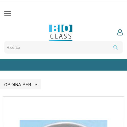
search

ORDINA PER