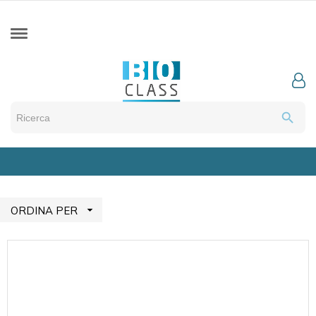
search

ORDINA PER