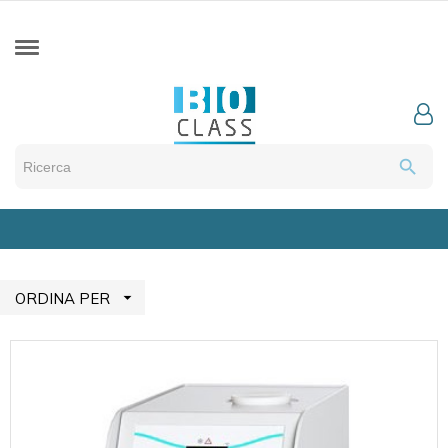
search

ORDINA PER