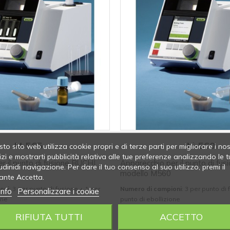
M-565
M-560
to sito web utilizza cookie propri e di terze parti per migliorare i nos
izi e mostrarti pubblicità relativa alle tue preferenze analizzando le t
r il punto di fusione BUCHI
Apparecchio per il punto di fu
udinidi navigazione. Per dare il tuo consenso al suo utilizzo, premi il
modello M560
ante Accetta.
oni
: 3 per punto di fusione + 1 per
Numero di campioni
: 3 per punto di
info
Personalizzare i cookie
one
punto di ebollizione
sima (° C)
: 400
Temperatura massima (° C)
: 400
RIFIUTA TUTTI
ACCETTO
,3 (100° C) / ±0,5 (100÷250° C) / ±0,8
Accuratezza
: ±0,3 (100° C) / ±0,5 (10
(250° C)