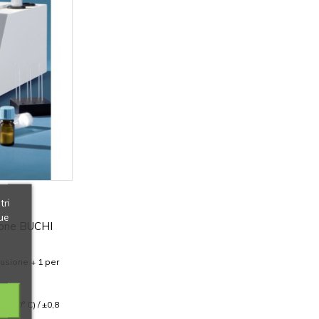
tri
ue
sione BUCHI
 fusione + 1 per
0÷250° C) / ±0,8