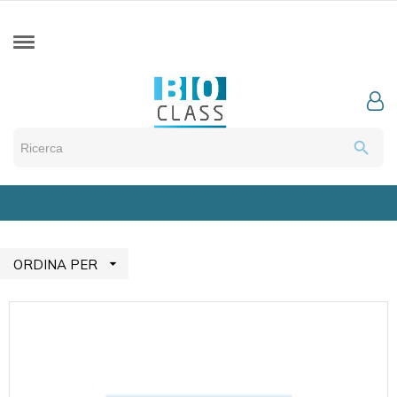
search

ORDINA PER