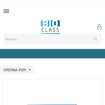
search

ORDINA PER