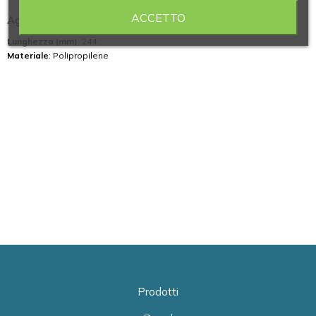
ACCETTO
Agitatore a spatola in polipropilene lunghezza mm 244
Lunghezza (mm)
: 244
Materiale
: Polipropilene
Prodotti